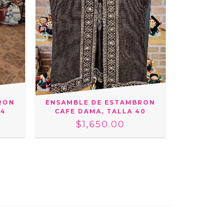
RON
ENSAMBLE DE ESTAMBRON
CHALEC
34
CAFE DAMA, TALLA 40
ROSA D
GOR
$1,650.00