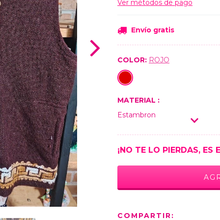
Ver métodos de pago
Envío gratis
COLOR:
ROJO
MATERIAL :
Estambron
¡NO TE LO PIERDAS, ES 
COMPARTIR: