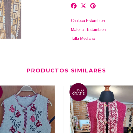
Chaleco Estambron
Material: Estambron
Talla Mediana
PRODUCTOS SIMILARES
ENVÍO
GRATIS